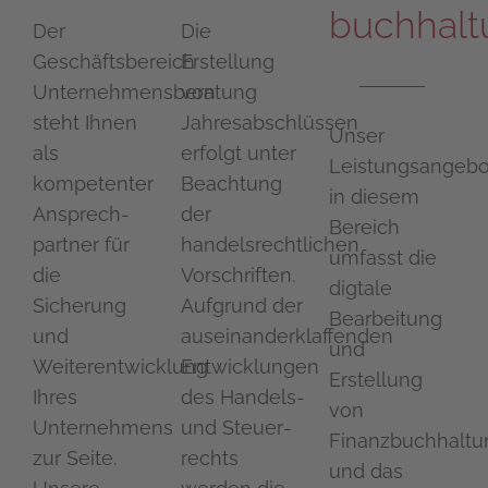
buchhalt
Der
Die
Geschäftsbereich
Erstellung
Unternehmensberatung
von
steht Ihnen
Jahresabschlüssen
Unser
als
erfolgt unter
Leistungsangebo
kompetenter
Beachtung
in diesem
Ansprech­
der
Bereich
partner für
handelsrechtlichen
umfasst die
die
Vor­schriften.
digtale
Sicherung
Aufgrund der
Bearbeitung
und
auseinanderklaffenden
und
Weiterentwicklung
Entwicklungen
Erstellung
Ihres
des Handels-
von
Unternehmens
und Steuer­
Finanzbuchhalt
zur Seite.
rechts
und das