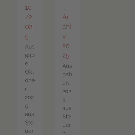
10
–
/2
Ar
02
chi
5
v
20
Aus
25
gab
e -
Aus
Okt
gab
obe
en
r
202
202
5
5
aus
aus
Ste
Ste
uer
uer
n