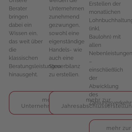
Unsere
werden die
Erstellen der
Berater
Unternehmen
monatlichen
bringen
zunehmend
Lohnbuchhaltun
dabei ein
gezwungen,
(inkl.
Wissen ein,
sowohl eine
Baulohn) mit
das weit über
eigenständige
allen
die
Han­dels- wie
Nebenleistunge
klassischen
auch eine
–
Beratungsleistungen
Steuerbilanz
einschließlich
hinausgeht.
zu erstellen.
der
Abwicklung
des
mehr zur
mehr zur
Zahlungsverkehr
Unternehmensberatung
Jahresabschlusserstellu
mehr zur