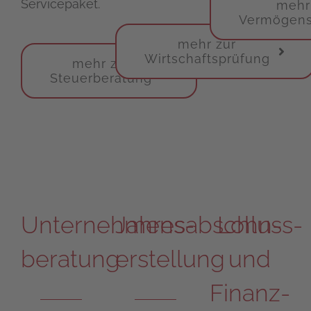
Servicepaket.
mehr
Vermögens
mehr zur
Wirtschaftsprüfung
mehr zur
Steuerberatung
Unternehmens­
Jahresabschluss­
Lohn-
beratung
erstellung
und
Finanz­