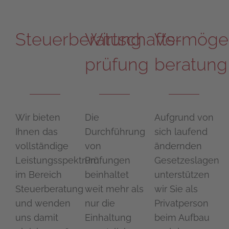
Steuerberatung
Wirtschafts­
Vermöge
prüfung
beratung
Wir bieten
Die
Aufgrund von
Ihnen das
Durchführung
sich laufend
vollständige
von
ändernden
Leistungsspektrum
Prüfungen
Gesetzeslagen
im Bereich
beinhaltet
unterstützen
Steuerberatung
weit mehr als
wir Sie als
und wenden
nur die
Privatperson
uns damit
Einhaltung
beim Aufbau