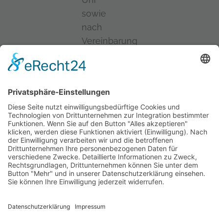
sowie
nach
Vereinbarung
Telefon:
05231-
9711-
0
E-
Mail:
info@bsl-
detmold.de