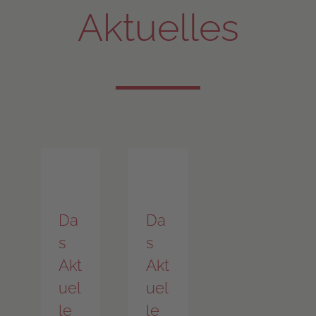
Aktuelles
Da
Da
s
s
Akt
Akt
uel
uel
le
le