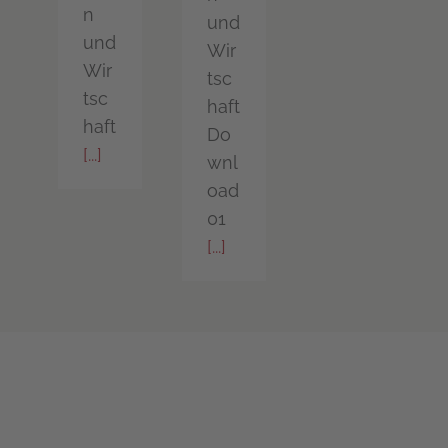
n
und
und
Wir
Wir
tsc
tsc
haft
haft
Do
[...]
wnl
oad
01
[...]
Profitieren Sie von