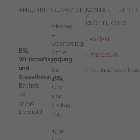
ANSCHRIFT:
BÜROZEITEN:
KONTAKT
ZERTIF
/
RECHTLICHES
Montag
–
Kontakt
Donnerstag:
BSL
07:30
Impressum
Wirtschaftsprüfung
Uhr
und
bis
Datenschutzerklär
Steuerberatung
17:00
Bachstr.
Uhr
40
und
32756
Freitag:
Detmold
7:30
–
13:00
Uhr