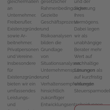
gleichermaßen
gesetzlicher
und der
an
Rahmenbedingungen.
Siche­rung
Unternehmer,
Gezielte
Ihres
Freiberufler,
Geschäftsprozess-
Vermögens.
Existenzgründer
und
Dabei legen
sowie Ar­
Risikoanalysen
wir als
beitnehmer,
bilden die
unabhängige
Privatpersonen
Grund­lage
Berater mehr
und Vereine.
von
Wert auf
Insbesondere
Situationsanalysen,
nachhaltige
für
Unternehmensplanungen
Lösungen als
Existenzgründer
und
auf kurzfristig
bieten wir ein
Verhaltensempfehlungen
wirkende
umfassendes
hin­sichtlich
Steuersparmodel
Leistungs-
zukünftiger
und
Entwicklungsentscheidungen.