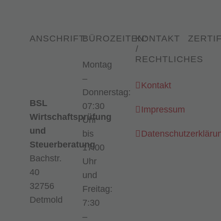
ANSCHRIFT:
BÜROZEITEN:
KONTAKT
ZERTIF
/
RECHTLICHES
Montag
–
Kontakt
Donnerstag:
BSL
07:30
Impressum
Wirtschaftsprüfung
Uhr
und
bis
Datenschutzerkläru
Steuerberatung
17:00
Bachstr.
Uhr
40
und
32756
Freitag:
Detmold
7:30
–