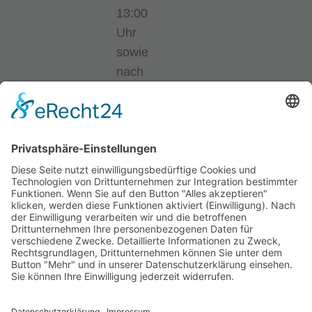
13:00
Uhr
sowie
nach
Vereinbarung
Telefon:
05231-
9711-
0
E-
Mail:
info@bsl-
detmold.de